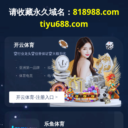
米兰官方网站
米
关
米
米
业
科
人
党
信
联
兰
于
兰
兰
务
技
力
群
息
系
官
企
官
官
领
创
资
工
公
方
方
业
方
方
域
新
源
作
开
式
网
ABOUT
网
网
BUSINESS
TECHNOLOGY
MANPOWER
PARTY
INFORMATION
CONTACT
GROUP
站-
站
站
米
NEWS
CULTURE
兰
MiLan(中
国)
HOME