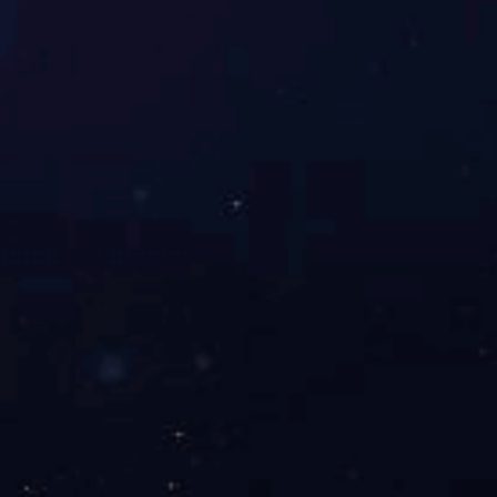
业
米兰官方网站
米兰官方网站
业务领域
科
介
集团要闻
文化理念
工程业绩
技
辞
新闻动态
视觉识别系统
获奖工程
技
员
项目一线
特色活动
技
业
媒体聚焦
网上展厅
成
构
视频新闻
略
誉
质
记