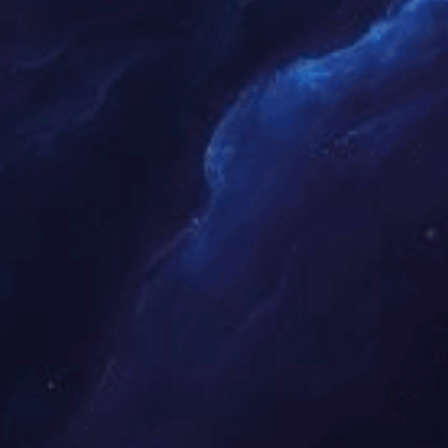
中石油哈尔滨石化分公司火炬系