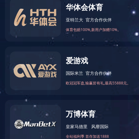
您当前所在位置：
米兰官方网站-米兰MiLan(中国)
> 工
工程业绩
获奖工程
机电安装
国家优质工程奖
市政工程
中国安装之星
石油化工
龙江杯