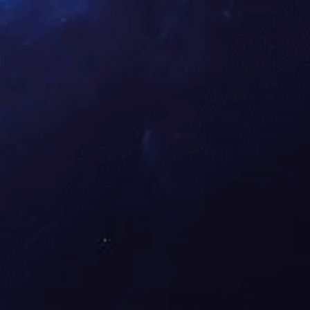
中石油哈尔滨石化分公司200