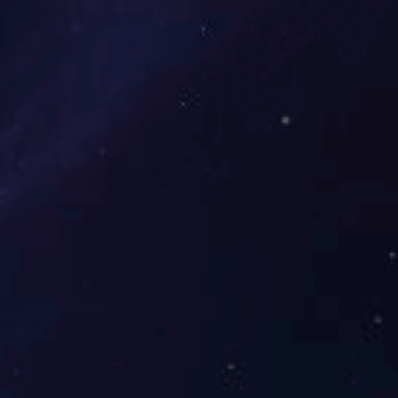
中石油哈尔滨石化分公司80万
米兰官
方网站-
米兰
MiLan(中
国)
1
2
3
4
尾页