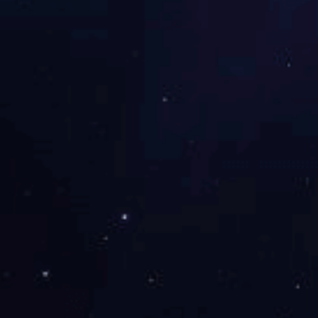
关于企
企业简
领导致
地 址：哈尔滨市香坊区香坊大街150号
领导成
权属企
电 话：0451-51103855
组织机
发展战
企业荣
企业资
龙安大事