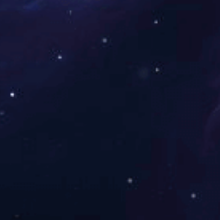
中石油哈尔滨石化分公司500