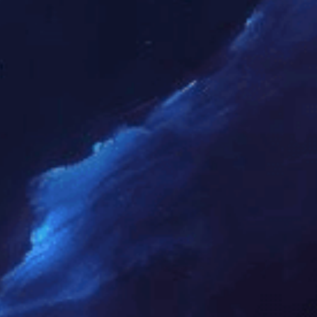
重庆中能化工10万吨年二甲醚