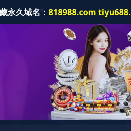
关于企业
米兰官方网
米兰官方网
业务领域
科技创新
ABOUT
站
站
BUSINESS
TECHNOLOGY
NEWS
CULTURE