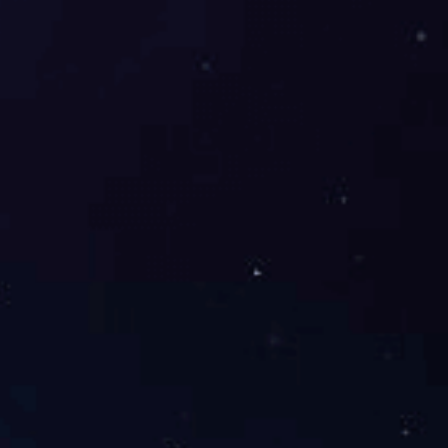
中石油哈尔滨石化分公司40万