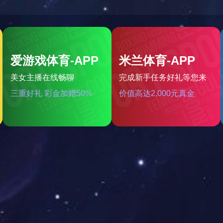
24年前三季度经济运行调度会议，对权属企业主要经济指标和经济运