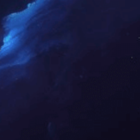
理胡跃涛及工程管理部、市场开发部、财务部等相关部门负责人
财务负责人汇报相关工作。
、人才建设、两金清收、法务、科技创新、数字化转型及下一步
信心，对下一步工作有计划、有措施、有落实；针对难点、堵点
下一步重点工作提出建议与要求。
以建投集团主责主业管理办法为引领，以更高质量为目标，以更
扩大经营规模，提高创效水平，打造品牌影响力，不断提升独立
要积极谋划、探索“走出去”路径，稳步进入国外市场。