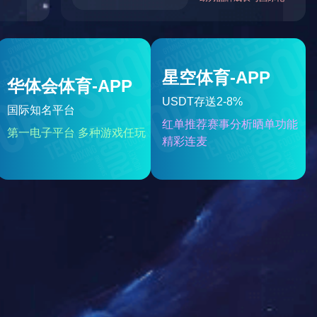
行情况进行调度分析，对四季度收官及2025年经济运行情况进行