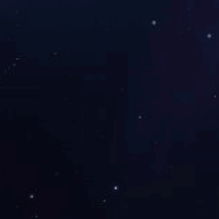
关于企
企业简
领导致
地 址：哈尔滨市香坊区香坊大街150号
领导成
权属企
电 话：0451-51103855
组织机
发展战
企业荣
企业资