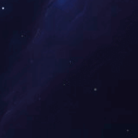
。各权属企业要建立完善的企业法人管理体系，全面推行“法人
水平。要抓实两金清收工作，逐项梳理、分析研判，明确清收时
营行为、加强风险防范，切实维护企业权益。要加大人才引进与
建设。集团数字化建设已到关键节点，各权属公司要充分认识到
是企业高质量发展的关键基础和发展引擎，是企业实现转型升级
织全员参与，展开一体化贯通式培训教育，确保数字化建设工作
建投集团前三季度经济运行会议精神，深入学习孙雪飞书记和周军
，各项工作时间紧、任务重，集团上下要紧盯年度目标，多措并举抓
返回上一级
投标领域突出问题专项整治工作会议
下一条