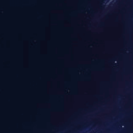
集团党委副书记、副董事长、总经理毕海龙
参加会议。各权属企业党总支（支部）书记、执
会上，各权属企业对本企业前三季度经济运
工作规划等方面进行了详细汇报。总体来看，各
问题有分析、有思路、有方法；各项工作有亮点
毕海龙强调，一是要明主责、谋市场，持续
可持续为导向，深入研究下一步主业方向，找准
运营能力。要以更宽视野、更远眼光谋划市场开发