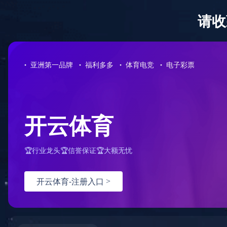
米兰官方网站
米兰官方网
站-米兰
MiLan(中
国)
HOME