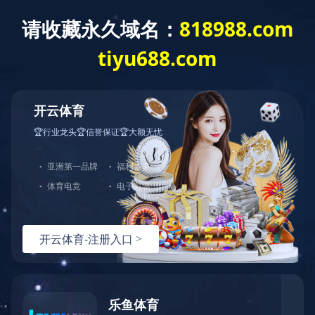
米兰官方网站
米
关
米
米
业
科
人
党
信
联
兰
于
兰
兰
务
技
力
群
息
系
官
企
官
官
领
创
资
工
公
方
方
业
方
方
域
新
源
作
开
式
网
ABOUT
网
网
BUSINESS
TECHNOLOGY
MANPOWER
PARTY
INFORMATION
CONTACT
GROUP
站-
站
站
米
NEWS
CULTURE
兰
MiLan(中
国)
HOME