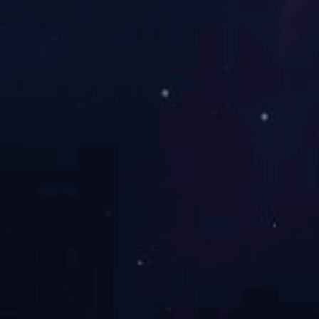
推进，做实考核评价，严肃督导问责。
新征程在即，新使命在肩！米兰官方网站-米
力、矢志不渝，以优异成绩和崭新气象迎接党的
上一条 :
集团2023年度党建、党风廉政建设暨深化
关于企