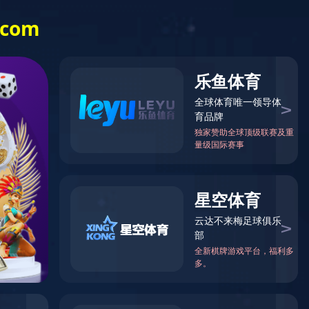
人力资源
党群工作
信息公开
联系方式
MANPOWER
PARTY GROUP
INFORMATION
CONTACT