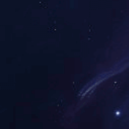
集团“能力作风建设年”活动领导小组办公室
检部门负责人在11个分会场参加会议。
会上，集团党委委员、副总经理李学儒传达
议精神。
会议签订了《2022年度党建工作责任书》《2
集团党委委员、纪委书记崔蓉代表集团纪委作
了2021年集团纪检监察工作，并从净化政治生态
察工作。