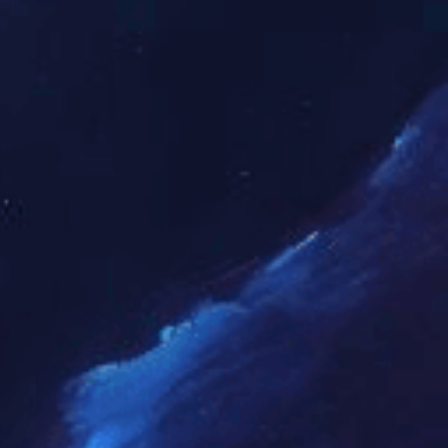
检委员在主会场参加会议；各权属企业领导班子成员及党群、纪
程师李长山传达了省国资委、建投集团党委能力作风建设工作会
一岗双责”责任书》《2022年度党风廉政建设监督责任书》。
局面 为集团高质量发展提供坚强纪律保障》的报告。报告回顾
效能、加强队伍建设等六个方面安排部署了集团2022年纪检监