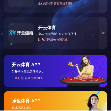
领导致
地 址：哈尔滨市香坊区香坊大街150号
领导成
权属企
电 话：0451-51103855
组织机
发展战
企业荣
企业资
龙安大事
米兰官方网站-
米兰MiLan(中
国)