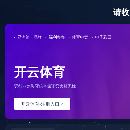
米兰官方网站
米兰官方网
站-米兰
MiLan(中
国)
HOME