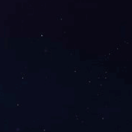
方网站-米兰MiLan(中国)召开一季度技术质量工作会议暨两项冰雪景观标准首稿交流会
技创新
人力资源
党群工作
信息公开
术优势
人才战略
党建品牌
通知公告
术成果
人才建设
党建动态
党务公开
术交流
招贤纳士
党员风采
企务公开
果转化
廉政建设
工会工作
团建工作