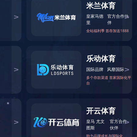
作会议
354
4月29日，米兰官方网站-米兰MiLan(中国)组织召开完工