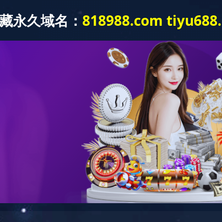
关于企业
米兰官方网
米兰官方网
业务领域
科技创新
ABOUT
站
站
BUSINESS
TECHNOLOGY
NEWS
CULTURE