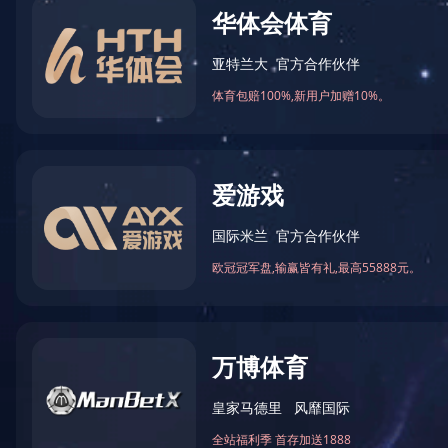
您的当前位置：
米兰官方网站-米兰MiLan(中国)
>>
新闻动态
为深入贯彻集团三届四次职代会工作部署，全力