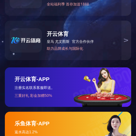
上一条 :
牡丹江大宇造纸股份有限公司纸机设备安装
下一条 :
佳木斯造纸厂纸机设备安装
关于企
企业简
领导致
地 址：哈尔滨市香坊区香坊大街150号
领导成
权属企
电 话：0451-51103855
组织机
发展战