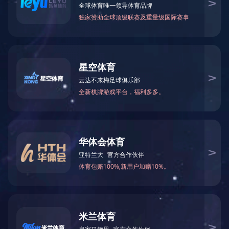
您的当前位置：
米兰官方网站-米兰MiLan(中国)
>>
石油化工
长连化