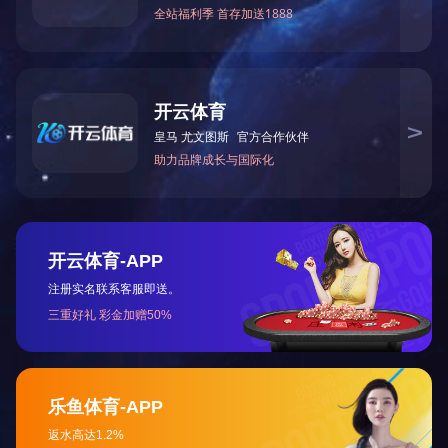
上一条 :
2013华西能源工业股份有限公司枣阳生物质发电工程2
下一条 :
双鸭山建龙钢铁公司炼钢、炼铁、烧结区域除尘项目
关于企
企业简
领导致
地 址：哈尔滨市香坊区香坊大街150号
领导成
权属企
电 话：0451-51103855
组织机