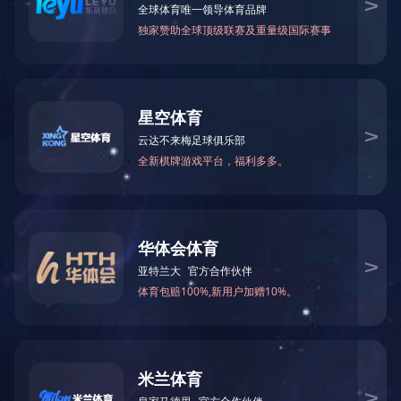
您的当前位置：
米兰官方网站-米兰MiLan(中国)
>>
生态环保