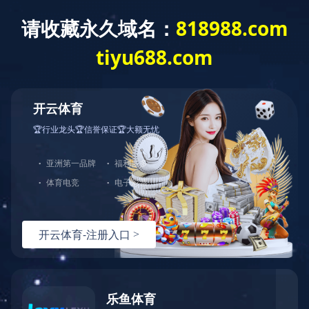
米兰官方网站
米
关
米
米
业
科
人
党
信
联
兰
于
兰
兰
务
技
力
群
息
系
官
企
官
官
领
创
资
工
公
方
方
业
方
方
域
新
源
作
开
式
网
ABOUT
网
网
BUSINESS
TECHNOLOGY
MANPOWER
PARTY
INFORMATION
CONTACT
GROUP
站-
站
站
米
NEWS
CULTURE
兰
MiLan(中
国)
HOME