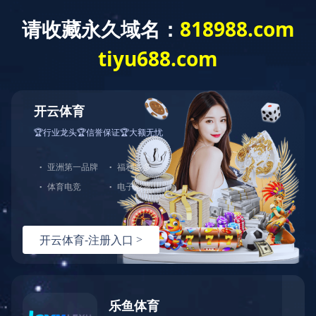
米兰官方网站
米
关
米
米
业
科
人
党
信
联
兰
于
兰
兰
务
技
力
群
息
系
官
企
官
官
领
创
资
工
公
方
方
业
方
方
域
新
源
作
开
式
网
ABOUT
网
网
BUSINESS
TECHNOLOGY
MANPOWER
PARTY
INFORMATION
CONTACT
GROUP
站-
站
站
米
NEWS
CULTURE
兰
MiLan(中
国)
HOME