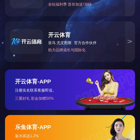
国家优质工程奖，填补了集团公司此项奖项的空白。
龙安二公司将继续在集团党委的坚强领导下，以党建为引领，
前，奋力谱写“十四五”的崭新华章。
地址：黑龙江省哈尔滨市南岗区大成街9-1号
电话：0451-51173967
关于企
企业简